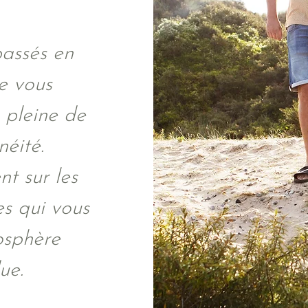
assés en
je vous
 pleine de
éité.
t sur les
es qui vous
osphère
ue.