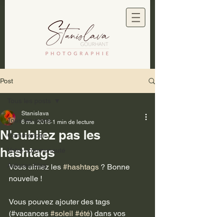
Post
Tous les posts
Stanislava
Tous les posts
6 mai 2018
1 min de lecture
N'oubliez pas les
Commencer
hashtags
Votre communauté
Astuces blog
Vous aimez les 
#hashtags
 ? Bonne 
nouvelle !
Vous pouvez ajouter des tags 
(#vacances 
#soleil
#été
) dans vos 